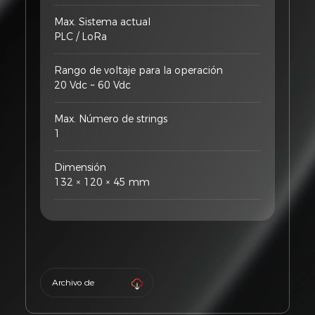
Max. Sistema actual
PLC / LoRa
Rango de voltaje para la operación
20 Vdc ~ 60 Vdc
Max. Número de strings
1
Dimensión
132 × 120 × 45 mm
Archivo de
producto