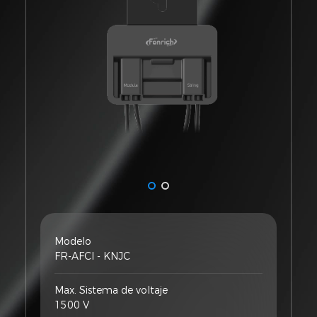
Modelo
FR-AFCI - KNJC
Max. Sistema de voltaje
1500 V