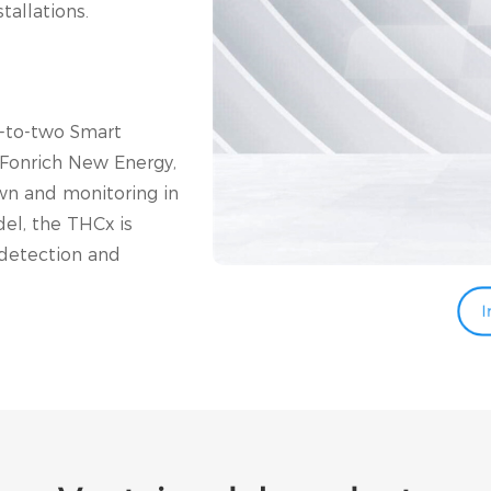
tallations.
e-to-two Smart
 Fonrich New Energy,
wn and monitoring in
el, the THCx is
 detection and
I