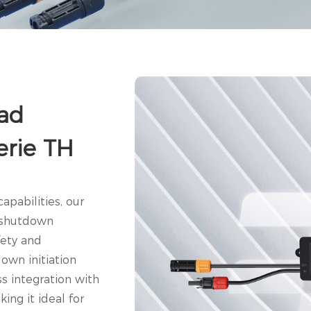
dad
erie TH
pabilities, our
d shutdown
fety and
own initiation
s integration with
ing it ideal for