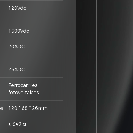
120Vdc
1500Vdc
20ADC
25ADC
Ferrocarriles
fotovoltaicos
s)
120 * 68 * 26mm
± 340 g