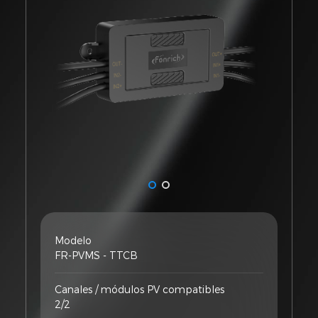
Modelo
FR-PVMS - TTCB
Canales / módulos PV compatibles
2/2