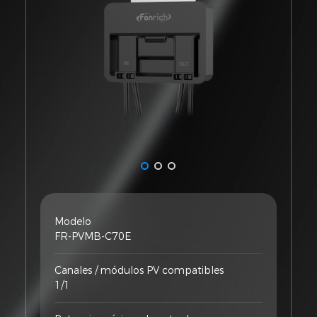
Modelo
FR-PVMB-C70E
Canales / módulos PV compatibles
1/1